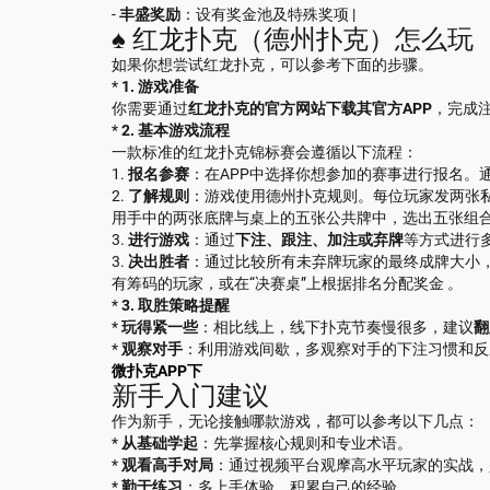
-
丰盛奖励
：设有奖金池及特殊奖项 |
♠️ 红龙扑克（德州扑克）怎么玩
如果你想尝试红龙扑克，可以参考下面的步骤。
*
1. 游戏准备
你需要通过
红龙扑克的官方网站下载其官方APP
，完成注
*
2. 基本游戏流程
一款标准的红龙扑克锦标赛会遵循以下流程：
1.
报名参赛
：在APP中选择你想参加的赛事进行报名。
2.
了解规则
：游戏使用德州扑克规则。每位玩家发两张私
用手中的两张底牌与桌上的五张公共牌中，选出五张组合
3.
进行游戏
：通过
下注、跟注、加注或弃牌
等方式进行多
3.
决出胜者
：通过比较所有未弃牌玩家的最终成牌大小
有筹码的玩家，或在“决赛桌”上根据排名分配奖金 。
*
3. 取胜策略提醒
*
玩得紧一些
：相比线上，线下扑克节奏慢很多，建议
翻
*
观察对手
：利用游戏间歇，多观察对手的下注习惯和反
微扑克APP下
新手入门建议
作为新手，无论接触哪款游戏，都可以参考以下几点：
*
从基础学起
：先掌握核心规则和专业术语。
*
观看高手对局
：通过视频平台观摩高水平玩家的实战，
*
勤于练习
：多上手体验，积累自己的经验。