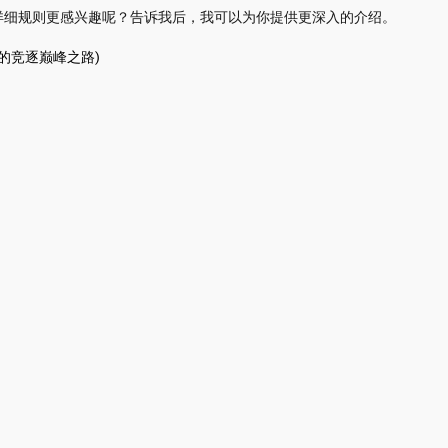
详细规则更感兴趣呢？告诉我后，我可以为你提供更深入的介绍。
的竞逐巅峰之路)