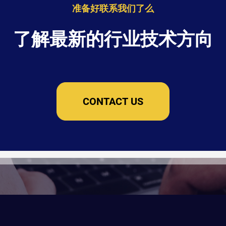
准备好联系我们了么
了解最新的行业技术方向
CONTACT US