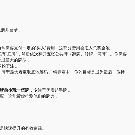
册并登录 。
通常需要支付一定的“买入”费用，这部分费用会汇入总奖金池 。
有“底牌”，然后依次翻开五张公共牌（翻牌、转牌、河牌）。你需要
成最大的牌型 。
轮下注 。
，牌型最大者赢取底池筹码 。锦标赛中，你的目标是成为最后一位持
牌前少玩一些牌
，专注于优质起手牌 。
应，这能帮你推测他们的牌力 。
是快速提升的有效途径。