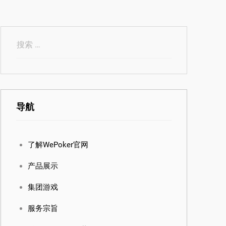
导航
了解WePoker官网
产品展示
集团游戏
服务宗旨