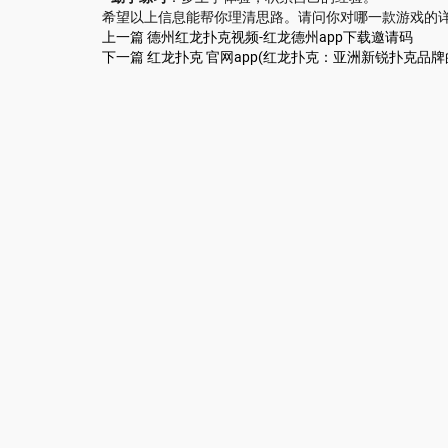
希望以上信息能帮你理清思路。请问你对哪一款游戏的
上一篇
德州红龙扑克视频-红龙德州app下载邀请码
下一篇
红龙扑克 官网app(红龙扑克：亚洲新锐扑克品牌