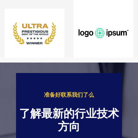
准备好联系我们了么
了解最新的行业技术
方向