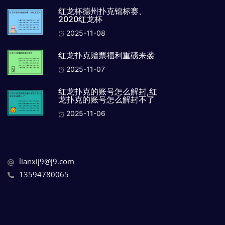
红龙杯德州扑克锦标赛、
2020红龙杯
2025-11-08
红龙扑克赠票福利重磅来袭
2025-11-07
红龙扑克的账号怎么解封,红
龙扑克的账号怎么解封不了
2025-11-06
lianxij9@j9.com
13594780065