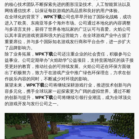
的核心技术团队不断探索先进的图形渲染技术、人工智能算法以及
网络通信技术，以保证每款游戏的高品质和良好的用户体验。
在全球化的背景下，
WPK下载
公司也早早开始了国际化战略，成功
进入了欧美、东南亚等多个海外市场。公司通过本地化的内容调整
与多语言支持，获得了世界各地玩家的广泛认可与喜爱。火焰公司
以其丰富的游戏资源和强大的运营能力，在全球游戏产业中占据了
重要席位，并与多个国际知名游戏发行商和平台合作，进一步扩大
了品牌影响力。
除了业务拓展，
WPK下载
公司还注重企业的社会责任，积极参与公
益事业。公司定期举办“火焰助学”公益项目，支持贫困地区的孩子接
受更好的教育，推动社会的可持续发展。火焰公司还在环保方面做
出了积极努力，致力于在游戏产业中推广绿色环保理念，力求在创
作娱乐内容的同时，不断减少对环境的影响。
展望未来，
WPK下载
公司将继续深耕游戏行业，推进技术创新与内
容多元化，携手全球玩家一起探索更为广阔的虚拟世界。通过不断
的创新与提升，
WPK下载
公司将继续引领行业潮流，成为全球顶尖
的游戏开发与发行公司之一。