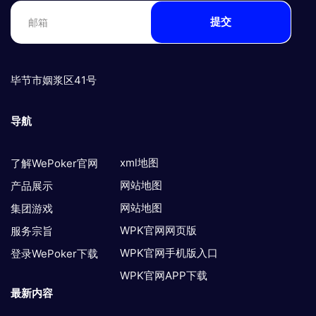
提交
毕节市姻浆区41号
导航
xml地图
了解WePoker官网
网站地图
产品展示
网站地图
集团游戏
WPK官网网页版
服务宗旨
WPK官网手机版入口
登录WePoker下载
WPK官网APP下载
最新内容