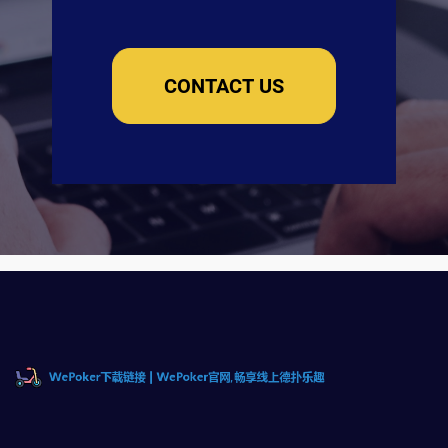
CONTACT US