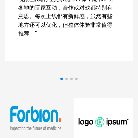
各地的玩家互动，合作或对战都特别有
意思。每次上线都有新鲜感，虽然有些
地方还可以优化，但整体体验非常值得
推荐！”